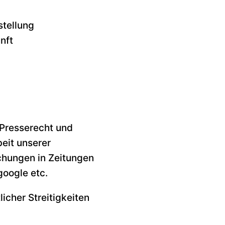
tellung
nft
 Presserecht und
beit unserer
chungen in Zeitungen
google etc.
icher Streitigkeiten